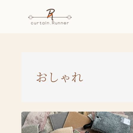
内
容
を
ス
キ
ッ
プ
おしゃれ