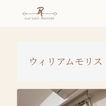
内
容
を
ス
キ
ッ
プ
ウィリアムモリス