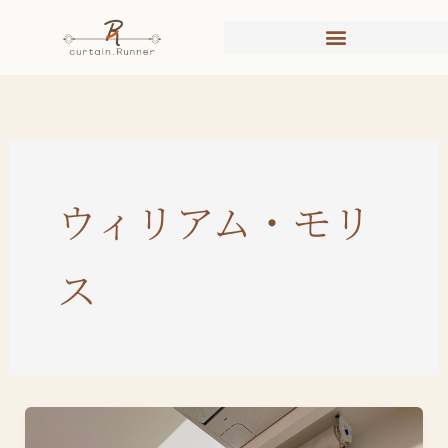
内
容
を
ス
キ
ッ
プ
ウィリアム・モリ
ス