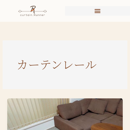
内
容
を
ス
キ
ッ
プ
カーテンレール