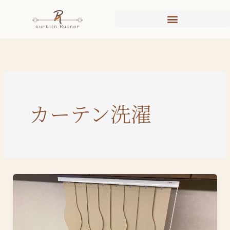
内
容
を
ス
キ
ッ
プ
カーテン洗濯