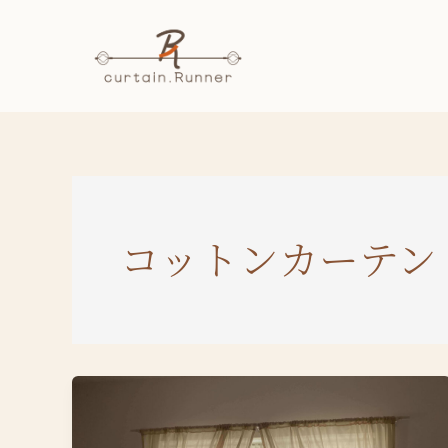
内
容
を
ス
キ
ッ
プ
コットンカーテン