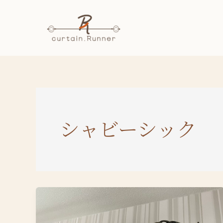
内
容
を
ス
キ
ッ
プ
シャビーシック