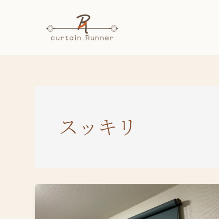
内
容
を
ス
キ
ッ
プ
スッキリ