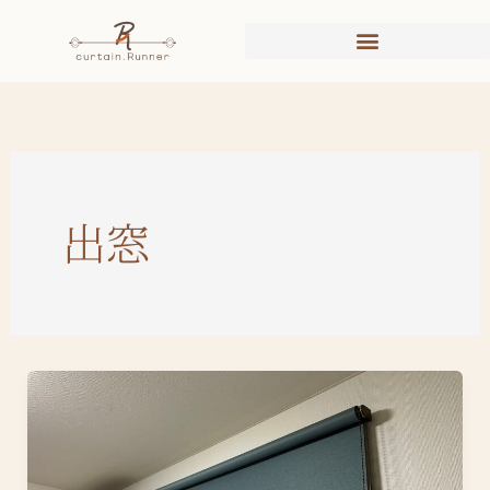
内
容
を
ス
キ
ッ
プ
出窓