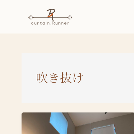
内
容
を
ス
キ
ッ
プ
吹き抜け