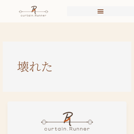
内
容
を
ス
キ
ッ
プ
壊れた