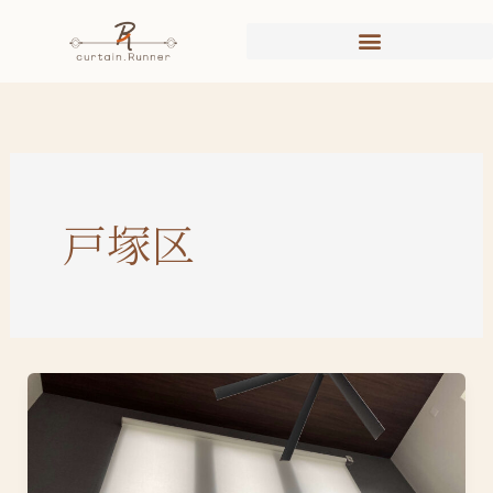
内
容
を
ス
キ
ッ
プ
戸塚区