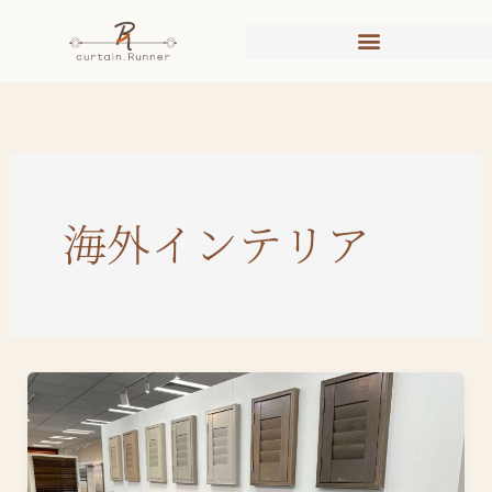
内
容
を
ス
キ
ッ
プ
海外インテリア