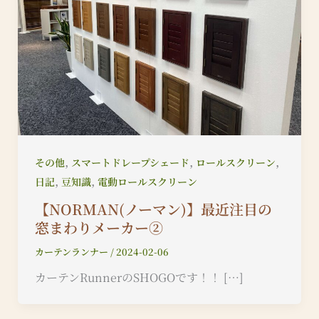
,
,
,
その他
スマートドレープシェード
ロールスクリーン
,
,
日記
豆知識
電動ロールスクリーン
【NORMAN(ノーマン)】最近注目の
窓まわりメーカー②
カーテンランナー
/
2024-02-06
カーテンRunnerのSHOGOです！！ […]