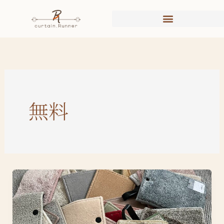
内
容
を
ス
キ
ッ
プ
無料