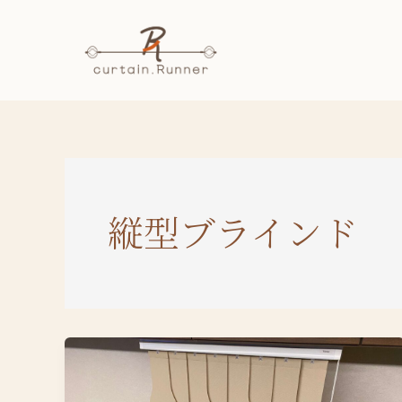
内
容
を
ス
キ
ッ
プ
縦型ブラインド