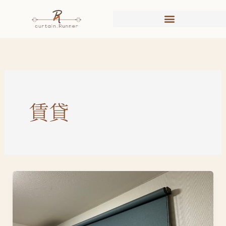
内
容
を
ス
キ
ッ
プ
賃貸