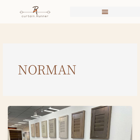
内
容
を
ス
キ
ッ
プ
NORMAN