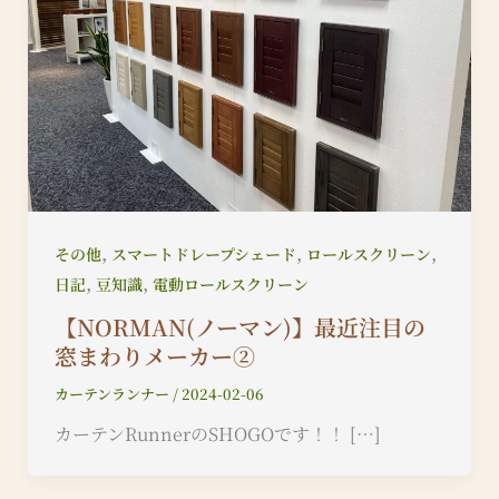
,
,
,
その他
スマートドレープシェード
ロールスクリーン
,
,
日記
豆知識
電動ロールスクリーン
【NORMAN(ノーマン)】最近注目の
窓まわりメーカー②
カーテンランナー
/
2024-02-06
カーテンRunnerのSHOGOです！！ […]