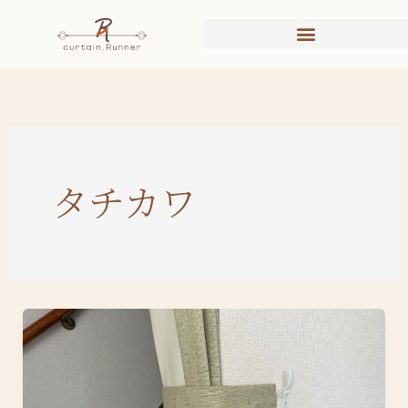
内
容
を
ス
キ
ッ
プ
タチカワ