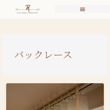
内
容
を
ス
キ
ッ
プ
バックレース