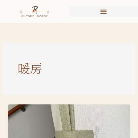
内
容
を
ス
キ
ッ
プ
暖房