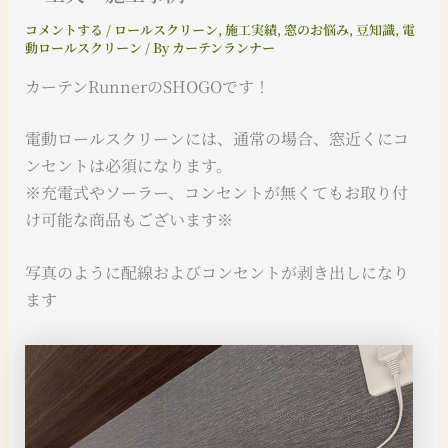
コメントする
/
ロールスクリーン
,
施工実績
,
窓のお悩み
,
豆知識
,
電
動ロールスクリーン
/ By
カーテンランナー
カーテンRunnerのSHOGOです！
電動ロールスクリーンには、通常の場合、窓近くにコ
ンセントは必須になります。
※充電式やソーラー、コンセントが無くてもお取り付
け可能な商品もございます※
写真のように配線およびコンセントが剥き出しになり
ます