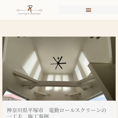
内
容
を
ス
キ
ッ
プ
神奈川県平塚市 電動ロールスクリーンの
一工夫 施工事例