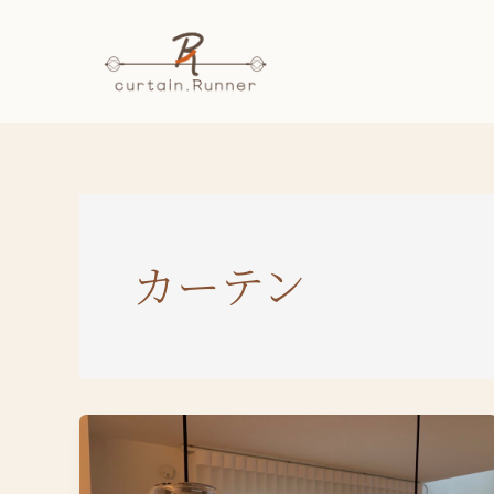
内
容
を
ス
キ
ッ
プ
カーテン