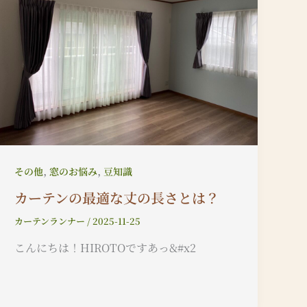
,
,
その他
窓のお悩み
豆知識
カーテンの最適な丈の長さとは？
カーテンランナー
/
2025-11-25
こんにちは！HIROTOですあっ&#x2