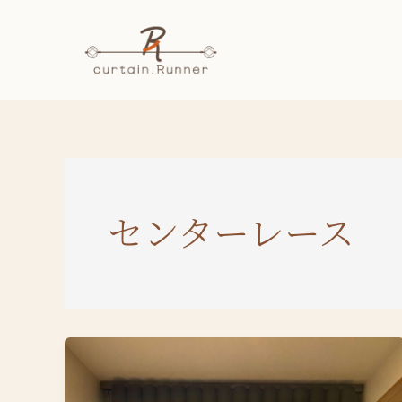
内
容
を
ス
キ
ッ
プ
センターレース